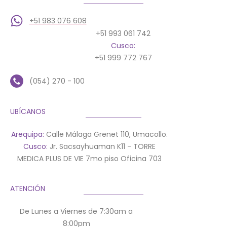
+51 983 076 608
+51 993 061 742
Cusco:
+51 999 772 767
(054) 270 - 100
UBÍCANOS
Arequipa:
Calle Málaga Grenet 110, Umacollo.
Cusco:
Jr. Sacsayhuaman K11 - TORRE
MEDICA PLUS DE VIE 7mo piso Oficina 703
ATENCIÓN
De Lunes a Viernes de 7:30am a
8:00pm